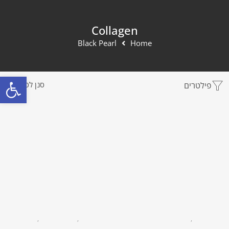
Collagen
Black Pearl
Home
פתח סרגל
פילטרים
סנן לפי
COLLAGEN
,
טיפוח פנים
COLLAGEN
,
BLACK PEARL
,
חמאת גוף