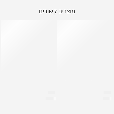
מוצרים קשורים
SOLD OUT
BLACK PEARL
,
UNCATEGORIZED
,
טיפוח גוף
UNCATEGORIZED
דאודורנט סטיק לנשים
itamin C Facial Cleansing Gel
₪
60
₪
87
489
₪
ל- 100 מ"ל
1,000
₪
per 100ml